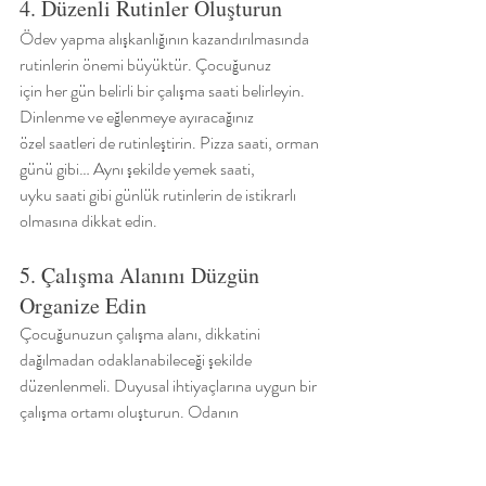
4. Düzenli Rutinler Oluşturun
Ödev yapma alışkanlığının kazandırılmasında 
rutinlerin önemi büyüktür. Çocuğunuz
için her gün belirli bir çalışma saati belirleyin. 
Dinlenme ve eğlenmeye ayıracağınız
özel saatleri de rutinleştirin. Pizza saati, orman 
günü gibi… Aynı şekilde yemek saati,
uyku saati gibi günlük rutinlerin de istikrarlı 
olmasına dikkat edin.
5. Çalışma Alanını Düzgün 
Organize Edin
Çocuğunuzun çalışma alanı, dikkatini 
dağılmadan odaklanabileceği şekilde
düzenlenmeli. Duyusal ihtiyaçlarına uygun bir 
çalışma ortamı oluşturun. Odanın
ışıklandırması, masa düzeni, etraftaki gürültü 
ve dikkat dağıtıcı unsurlar minimuma