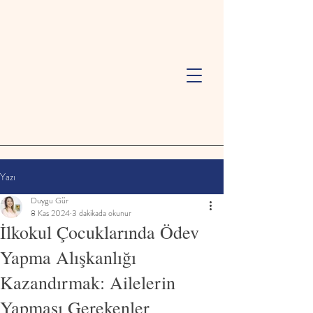
Yazı
Duygu Gür
8 Kas 2024
3 dakikada okunur
İlkokul Çocuklarında Ödev
Yapma Alışkanlığı
Kazandırmak: Ailelerin
Yapması Gerekenler