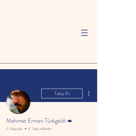
Diğer Eylemler
Takip Et
Admin
Mehmet Erman Türkgeldi
0 Takipçiler
0 Takip edilenler