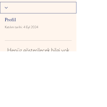
Profil
Katılım tarihi: 4 Eyl 2024
Henüz gösterilecek bilgi yok
Bu üyenin eklediği kişisel bilgileri burada
göreceksiniz.
© 2024 gelecekcocuk.net Tüm
Hakları Saklıdır.